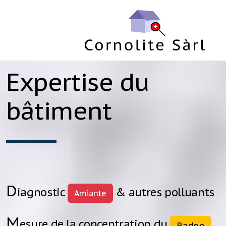
Expertise du
bâtiment
D
i
agnostic
& autres polluants
Amiante
M
esure de la concentration du
Radon